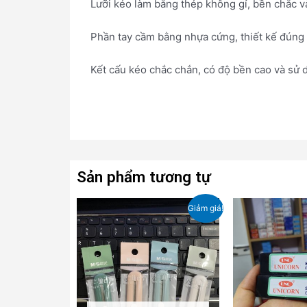
Lưỡi kéo làm bằng thép không gỉ, bền chắc v
Phần tay cầm bằng nhựa cứng, thiết kế đúng 
Kết cấu kéo chắc chắn, có độ bền cao và sử 
Sản phẩm tương tự
Giá
Giá
Giảm giá!
gốc
hiện
là:
tại
15,000₫.
là:
12,000₫.