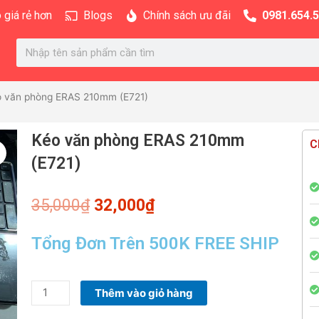
 giá rẻ hơn
Blogs
Chính sách ưu đãi
0981.654.
Search
o văn phòng ERAS 210mm (E721)
Kéo văn phòng ERAS 210mm
C
(E721)
Giá
Giá
35,000
₫
32,000
₫
gốc
hiện
là:
tại
Tổng Đơn Trên 500K FREE SHIP
35,000₫.
là:
32,000₫.
Kéo
Thêm vào giỏ hàng
văn