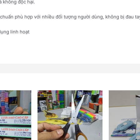
à không độc hại.
chuẩn phù hợp với nhiều đối tượng người dùng, không bị đau ta
dụng linh hoạt
Giá
Sản
gốc
phẩm
là:
này
15,000
có
nhiều
biến
thể.