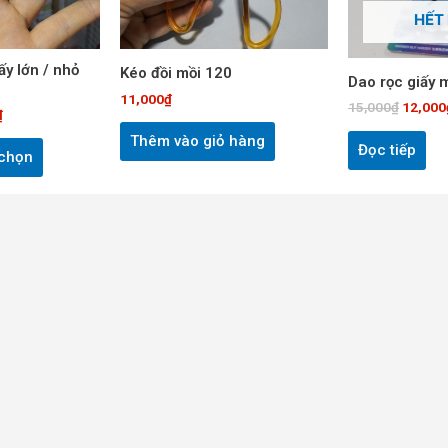
Các
HẾT
tùy
chọn
ấy lớn / nhỏ
Kéo đồi mồi 120
Dao rọc giấy 
có
11,000
₫
15,000
₫
12,000
thể
₫
được
Thêm vào giỏ hàng
Đọc tiếp
 chọn
chọn
trên
trang
sản
phẩm