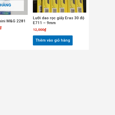
 HÀNG
Lưỡi dao rọc giấy Eras 30 độ
mini M&G 2281
E711 – 9mm
₫
12,000
₫
Thêm vào giỏ hàng