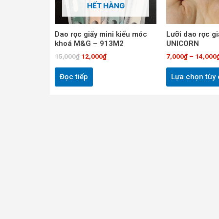
HẾT HÀNG
Dao rọc giấy mini kiểu móc
Lưỡi dao rọc gi
khoá M&G – 913M2
UNICORN
15,000
₫
12,000
₫
7,000
₫
–
14,000
Đọc tiếp
Lựa chọn tùy