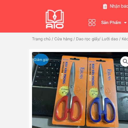
Nhảy
Nhận báo
tới
nội
Sản Phẩm
dung
Trang chủ
/
Cửa hàng
/
Dao rọc giấy/ Lưỡi dao
/ Ké
Giảm giá!