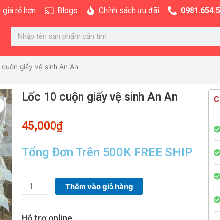
 giá rẻ hơn
Blogs
Chính sách ưu đãi
0981.654.
Search
 cuộn giấy vệ sinh An An
Lốc 10 cuộn giấy vệ sinh An An
C
45,000
₫
Tổng Đơn Trên 500K FREE SHIP
Lốc
Thêm vào giỏ hàng
10
cuộn
Hỗ trợ online
giấy