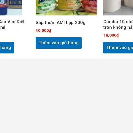
ầu Vim Diệt
Combo 10 ché
Sáp thơm AMI hộp 200g
0ml
trơn không nắ
40,000
₫
18,000
₫
Thêm vào giỏ hàng
 hàng
Thêm vào gi