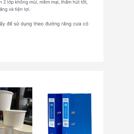
An 2 lớp không mùi, mềm mại, thấm hút tốt,
ng và tiện lợi.
giấy để sử dụng theo đường răng cưa có
Sản
phẩm
này
có
nhiều
biến
thể.