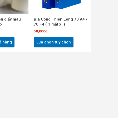
Các
tùy
chọn
n giấy màu
Bìa Còng Thiên Long 70 A4 /
p
70 F4 ( 1 mặt xi )
có
thể
50,000
₫
được
ỏ hàng
Lựa chọn tùy chọn
chọn
trên
trang
sản
phẩm