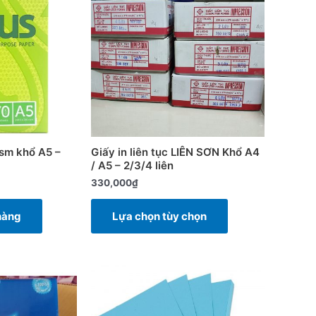
này
có
nhiều
biến
thể.
Các
tùy
chọn
có
gsm khổ A5 –
Giấy in liên tục LIÊN SƠN Khổ A4
thể
/ A5 – 2/3/4 liên
được
330,000
₫
chọn
trên
hàng
Lựa chọn tùy chọn
trang
sản
phẩm