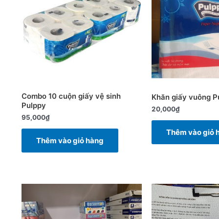
Combo 10 cuộn giấy vệ sinh
Khăn giấy vuông P
Pulppy
20,000
₫
95,000
₫
Thêm vào giỏ 
Thêm vào giỏ hàng
Giá
gốc
là:
250,000₫