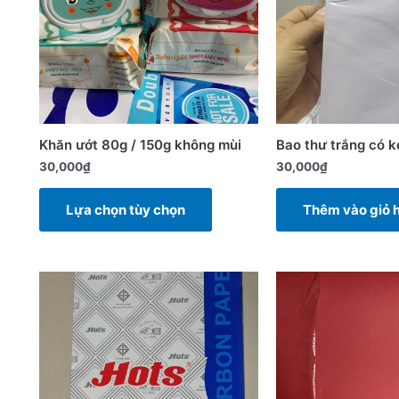
biến
thể.
Các
tùy
chọn
có
Khăn ướt 80g / 150g không mùi
Bao thư trắng có 
thể
30,000
₫
30,000
₫
được
chọn
Lựa chọn tùy chọn
Thêm vào giỏ 
trên
trang
sản
phẩm