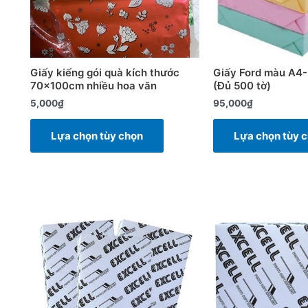
Các
tùy
chọn
có
Giấy kiếng gói quà kích thước
Giấy Ford màu A4
thể
70x100cm nhiều hoa văn
(Đủ 500 tờ)
được
5,000
₫
95,000
₫
chọn
trên
Lựa chọn tùy chọn
Lựa chọn tùy 
trang
sản
phẩm
Sản
phẩm
này
có
nhiều
biến
thể.