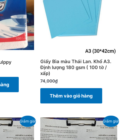
Giấy Bìa màu Thái Lan. Khổ A3.
ulppy
Định lượng 180 gsm ( 100 tờ /
xấp)
74,000
₫
hàng
Thêm vào giỏ hàng
Giá
Giá
Giá
Giảm giá!
Giảm giá!
hiện
gốc
hiện
tại
là:
tại
.
là:
3,000₫.
là: