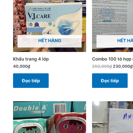
HẾT HÀNG
HẾT H
Khẩu trang 4 lớp
Combo 100 tờ hợp 
40,000
₫
250,000
₫
230,000
₫
Đọc tiếp
Đọc tiếp
Sản
phẩm
này
có
nhiều