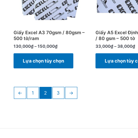
Các
tùy
chọn
có
Giấy Excel A3 70gsm / 80gsm –
Giấy A5 Excel Địn
thể
500 tờ/ram
/ 80 gsm – 500 tờ
được
130,000
₫
–
150,000
₫
33,000
₫
–
38,000
₫
chọn
trên
Lựa chọn tùy chọn
Lựa chọn tùy 
trang
sản
phẩm
←
1
2
3
→