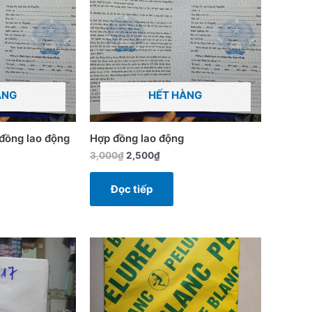
230,000₫.
2,500₫.
ÀNG
HẾT HÀNG
đồng lao động
Hợp đồng lao động
3,000
₫
2,500
₫
Đọc tiếp