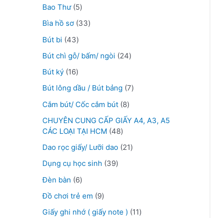
Bao Thư
5
Bìa hồ sơ
33
Bút bi
43
Bút chì gỗ/ bấm/ ngòi
24
Bút ký
16
Bút lông dầu / Bút bảng
7
Cắm bút/ Cốc cắm bút
8
CHUYÊN CUNG CẤP GIẤY A4, A3, A5
CÁC LOẠI TẠI HCM
48
Dao rọc giấy/ Lưỡi dao
21
Dụng cụ học sinh
39
Đèn bàn
6
Đồ chơi trẻ em
9
Giấy ghi nhớ ( giấy note )
11