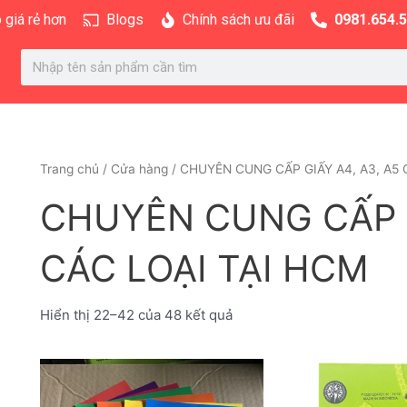
Được
 giá rẻ hơn
Blogs
Chính sách ưu đãi
sắp
0981.654.
xếp
theo
Search
mới
nhất
Trang chủ
/
Cửa hàng
/
CHUYÊN CUNG CẤP GIẤY A4, A3, A5 
CHUYÊN CUNG CẤP G
CÁC LOẠI TẠI HCM
Hiển thị 22–42 của 48 kết quả