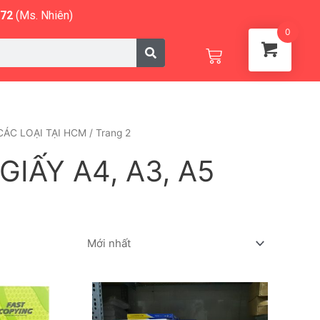
572
(Ms. Nhiên)
0
Cart
CÁC LOẠI TẠI HCM
/ Trang 2
IẤY A4, A3, A5
Sản
phẩm