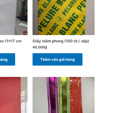
keo 11×17 cm
Giấy niêm phong (100 tờ / xấp)
40,000
₫
hàng
Thêm vào giỏ hàng
Sản
phẩm
này
có
nhiều
biến