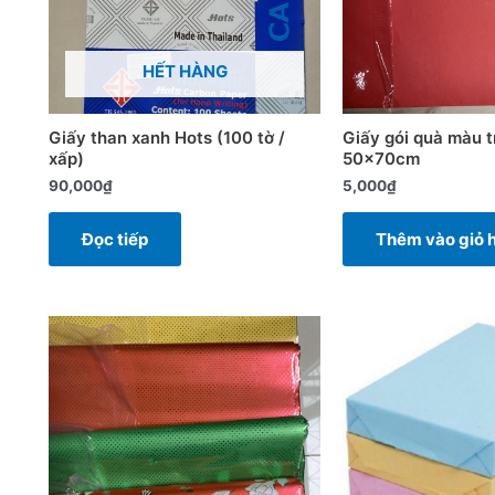
HẾT HÀNG
Giấy than xanh Hots (100 tờ /
Giấy gói quà màu t
xấp)
50x70cm
90,000
₫
5,000
₫
Đọc tiếp
Thêm vào giỏ 
Sản
phẩm
này
có
nhiều
biến
thể.