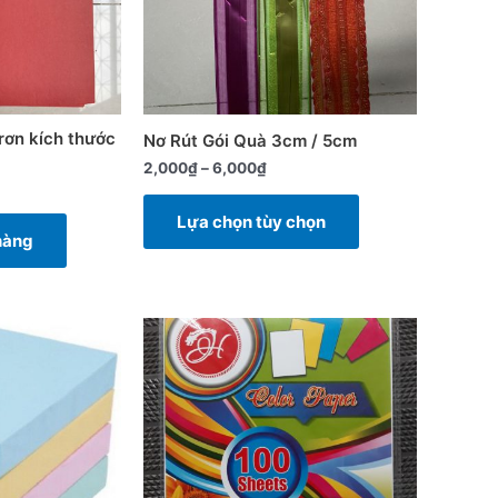
thể.
Các
tùy
chọn
có
rơn kích thước
Nơ Rút Gói Quà 3cm / 5cm
thể
2,000
₫
–
6,000
₫
được
chọn
Lựa chọn tùy chọn
trên
hàng
trang
sản
phẩm
Sản
Sản
phẩm
phẩm
này
này
có
có
nhiều
nhiều
biến
biến
thể.
thể.