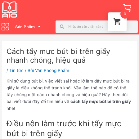
Nhảy
Điều
Ca
tới
hướng
0
nội
bài
Search
Search
dung
viết
Sản Phẩm
Cách tẩy mực bút bi trên giấy
nhanh chóng, hiệu quả
/
Tin tức
/ Bởi
Văn Phòng Phẩm
Khi sử dụng bút bi, việc viết sai hoặc lỡ làm dây mực bút bi ra
giấy là điều không thể tránh khỏi. Vậy làm thế nào để có thể
tẩy chúng một cách nhanh chóng và hiệu quả? Hãy theo dõi
bài viết dưới đây để tìm hiểu về
cách tẩy mực bút bi trên giấy
nhé!
Điều nên làm trước khi tẩy mực
bút bi trên giấy