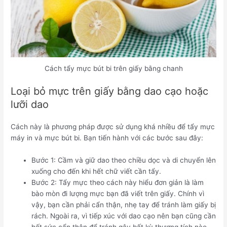
Cách tẩy mực bút bi trên giấy bằng chanh
Loại bỏ mực trên giấy bằng dao cạo hoặc
lưỡi dao
Cách này là phương pháp được sử dụng khá nhiều để tẩy mực
máy in và mực bút bi. Bạn tiến hành với các bước sau đây:
Bước 1: Cầm và giữ dao theo chiều dọc và di chuyển lên
xuống cho đến khi hết chữ viết cần tẩy.
Bước 2: Tẩy mực theo cách này hiểu đơn giản là làm
bào mòn đi lượng mực bạn đã viết trên giấy. Chính vì
vậy, bạn cần phải cẩn thận, nhẹ tay để tránh làm giấy bị
rách. Ngoài ra, vì tiếp xúc với dao cạo nên bạn cũng cần
hết sức cẩn thận để tránh gây bất kỳ thương tích nào