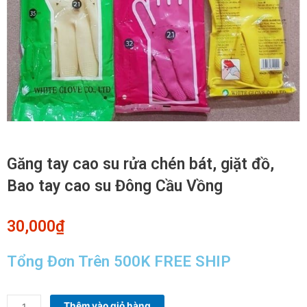
Găng tay cao su rửa chén bát, giặt đồ,
Bao tay cao su Đông Cầu Vồng
30,000
₫
Tổng Đơn Trên 500K FREE SHIP
Găng
Thêm vào giỏ hàng