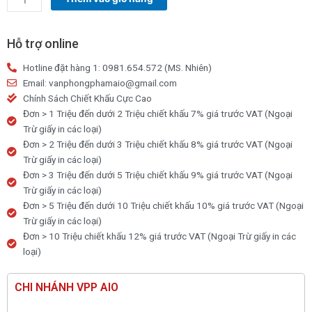
tay
cao
su
Hỗ trợ online
rửa
Hotline đặt hàng 1: 0981.654.572 (MS. Nhiên)
chén
Email: vanphongphamaio@gmail.com
bát,
Chính Sách Chiết Khấu Cực Cao
giặt
Đơn > 1 Triệu đến dưới 2 Triệu chiết khấu 7% giá trước VAT (Ngoại
đồ,
Trừ giấy in các loại)
Bao
Đơn > 2 Triệu đến dưới 3 Triệu chiết khấu 8% giá trước VAT (Ngoại
tay
Trừ giấy in các loại)
cao
Đơn > 3 Triệu đến dưới 5 Triệu chiết khấu 9% giá trước VAT (Ngoại
su
Trừ giấy in các loại)
Đông
Đơn > 5 Triệu đến dưới 10 Triệu chiết khấu 10% giá trước VAT (Ngoại
Cầu
Trừ giấy in các loại)
Vồng
Đơn > 10 Triệu chiết khấu 12% giá trước VAT (Ngoại Trừ giấy in các
số
loại)
lượng
CHI NHÁNH VPP AIO