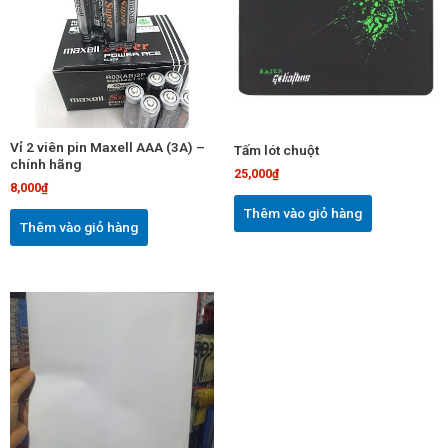
Vỉ 2 viên pin Maxell AAA (3A) –
Tấm lót chuột
chính hãng
25,000
₫
8,000
₫
Thêm vào giỏ hàng
Thêm vào giỏ hàng
Sản
phẩm
này
có
nhiều
biến
thể.