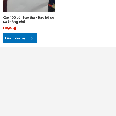
Các
tùy
chọn
Xấp 100 cái Bao thư / Bao hồ sơ
có
A4 không chữ
thể
115,000
₫
được
chọn
Lựa chọn tùy chọn
trên
trang
sản
phẩm