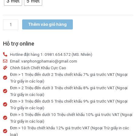
3 mét
5 mét
điện
Rạng
Đông
3
Thêm vào giỏ hàng
mét,
5
Mét
Hỗ trợ online
số
Hotline đặt hàng 1: 0981.654.572 (MS. Nhiên)
lượng
Email: vanphongphamaio@gmail.com
Chính Sách Chiết Khấu Cực Cao
Đơn > 1 Triệu đến dưới 2 Triệu chiết khấu 7% giá trước VAT (Ngoại
Trừ giấy in các loại)
Đơn > 2 Triệu đến dưới 3 Triệu chiết khấu 8% giá trước VAT (Ngoại
Trừ giấy in các loại)
Đơn > 3 Triệu đến dưới 5 Triệu chiết khấu 9% giá trước VAT (Ngoại
Trừ giấy in các loại)
Đơn > 5 Triệu đến dưới 10 Triệu chiết khấu 10% giá trước VAT (Ngoại
Trừ giấy in các loại)
Đơn > 10 Triệu chiết khấu 12% giá trước VAT (Ngoại Trừ giấy in các
loại)