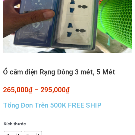
Ổ cắm điện Rạng Đông 3 mét, 5 Mét
265,000
₫
–
295,000
₫
Tổng Đơn Trên 500K FREE SHIP
Ổ
Kích thước
cắm