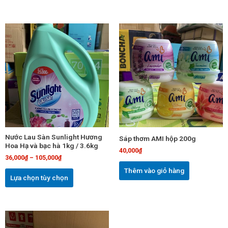
Sản
phẩm
này
có
nhiều
biến
thể.
Các
tùy
chọn
Nước Lau Sàn Sunlight Hương
Sáp thơm AMI hộp 200g
có
Hoa Hạ và bạc hà 1kg / 3.6kg
40,000
₫
thể
36,000
₫
–
105,000
₫
được
Thêm vào giỏ hàng
chọn
Lựa chọn tùy chọn
trên
trang
sản
Sản
phẩm
phẩm