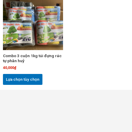
này
có
nhiều
biến
thể.
Các
tùy
chọn
Combo 3 cuộn 1kg túi đựng rác
có
tự phân huỷ
thể
40,000
₫
được
chọn
Lựa chọn tùy chọn
trên
trang
sản
phẩm